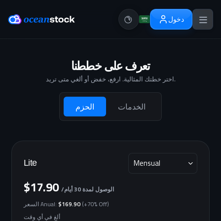
دخول
تعرف على خططنا
اختر خطتك المثالية. ارفع، خفض أو ألغي متى تريد.
الخدمات
الحزم
Mensual
Lite
$17.90
/الوصول لمدة 30 أيام
(+70% Off)
$169.90
السعر Anual:
ألغِ في أي وقت