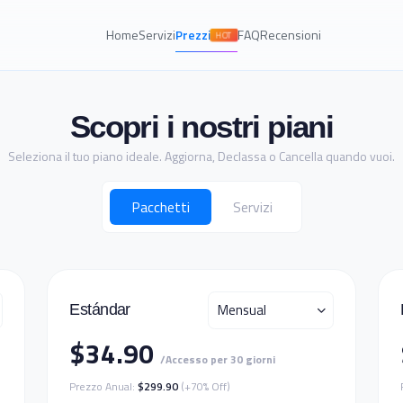
Home
Servizi
Prezzi
FAQ
Recensioni
HOT
Scopri i nostri piani
Seleziona il tuo piano ideale. Aggiorna, Declassa o Cancella quando vuoi.
Pacchetti
Servizi
Mensual
Estándar
$34.90
/Accesso per 30 giorni
Prezzo Anual:
$299.90
(+70% Off)