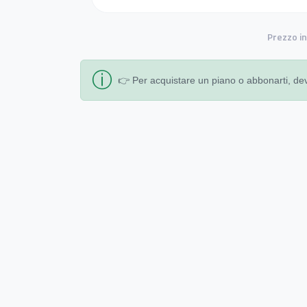
Prezzo in
ⓘ
👉 Per acquistare un piano o abbonarti, de