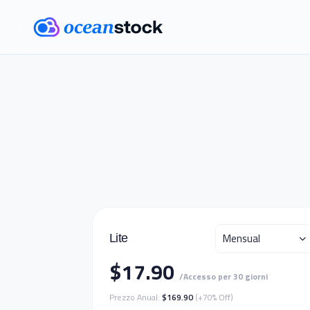
Mensual
Lite
$17.90
/Accesso per 30 giorni
Prezzo Anual:
$169.90
(+70% Off)