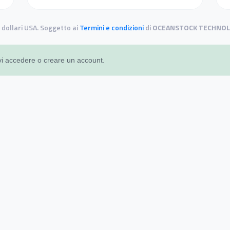
 dollari USA. Soggetto ai
Termini e condizioni
di
OCEANSTOCK TECHNOL
vi accedere o creare un account.