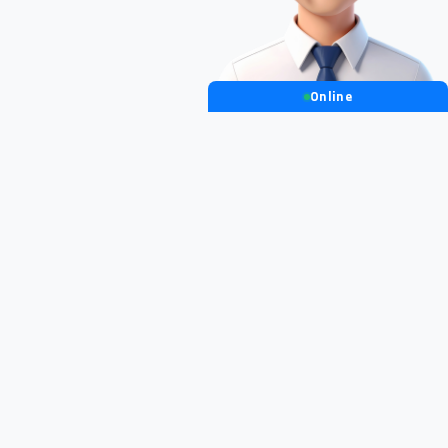
Online
Aiuto
FAQ
Contatto
Recensioni
Tutorial
Accettiamo: