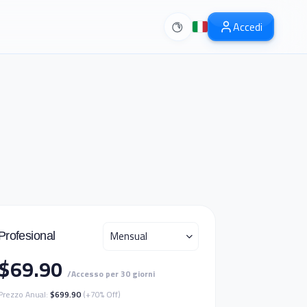
Accedi
Mensual
Profesional
$69.90
/Accesso per 30 giorni
Prezzo Anual:
$699.90
(+70% Off)